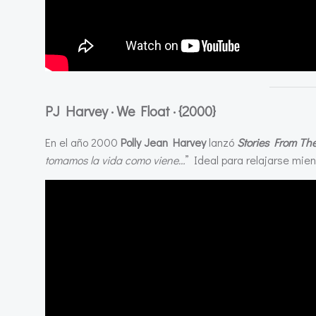
PJ Harvey · We Float ·
{2000}
En el año 2000
Polly Jean Harvey
lanzó
Stories From The
tomamos la vida como viene…
” Ideal para relajarse mien