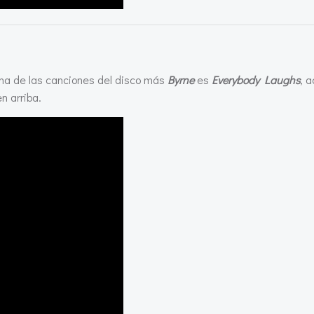
na de las canciones del disco más
Byrne
es
Everybody Laughs
, 
n arriba.