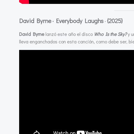
David Byrne · Everybody Laughs
·
{2025}
David Byrne
lanzó este año el disco
Who Is the Sky?
y u
lleva enganchados con esta canción, como debe ser, bie