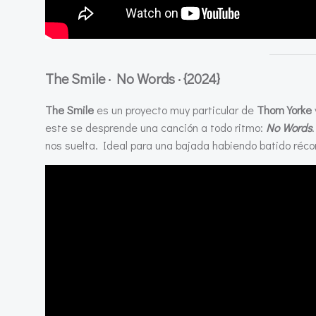
The Smile · No Words ·
{2024}
The Smile
es un proyecto muy particular de
Thom Yorke
este se desprende una canción a todo ritmo:
No Words
nos suelta. Ideal para una bajada habiendo batido réco