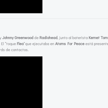
y
Johnny Greenwood
de
Radiohead
, junto al baterista
Kemet Tom 
. El “toque
Flea
“que ejecutaba en
Atoms For Peace
está presente
rds de contactos.