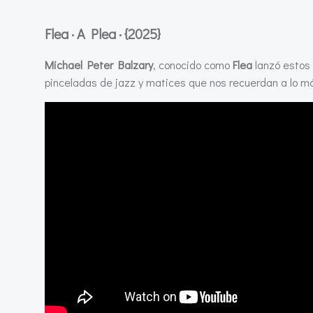
Flea · A Plea · {2025}
Michael Peter Balzary
, conocido como
Flea
lanzó estos 
pinceladas de jazz y matices que nos recuerdan a lo 