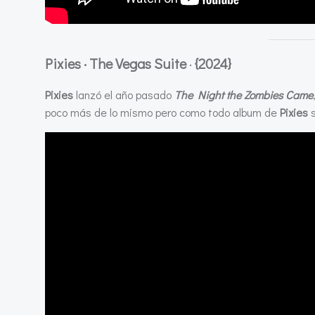
Pixies · The Vegas Suite
·
{2024}
Pixies
lanzó el año pasado
The Night the Zombies Came
poco más de lo mismo pero como todo album de
Pixies